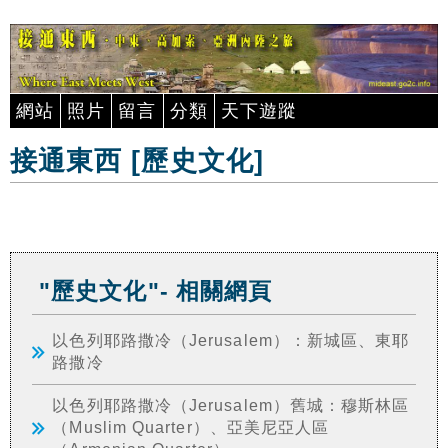
網站
照片
留言
分類
天下遊蹤
接通東西 [歷史文化]
"歷史文化"- 相關網頁
以色列耶路撒冷（Jerusalem）：新城區、東耶
路撒冷
以色列耶路撒冷（Jerusalem）舊城：穆斯林區
（Muslim Quarter）、亞美尼亞人區