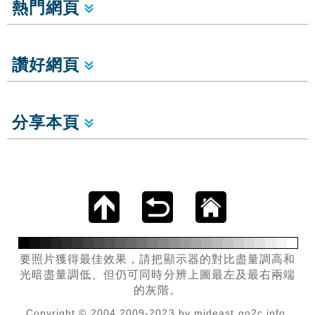
熱門網頁
讚好網頁
分享本頁
要照片獲得最佳效果，請把顯示器的對比盡量調高和
光暗盡量調低、但仍可同時分辨上圖最左及最右兩端
的灰階。
Copyright © 2004,2009-2023 by mideast.go2c.info.