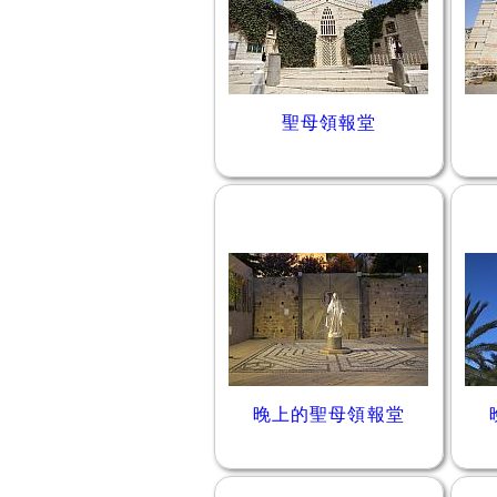
聖母領報堂
晚上的聖母領報堂