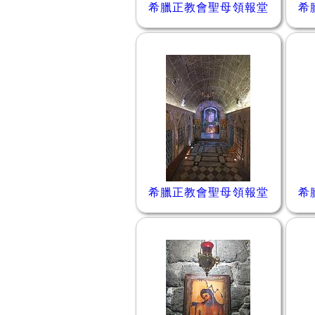
希臘正教會聖母領報堂
希
希臘正教會聖母領報堂
希