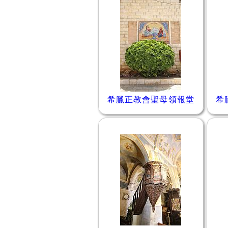
希臘正教會聖母領報堂
希