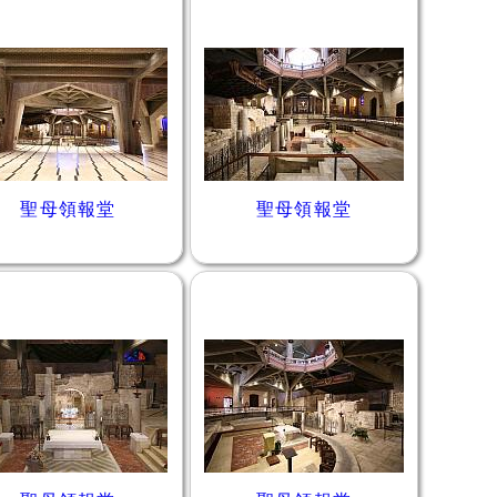
聖母領報堂
聖母領報堂