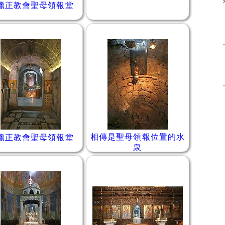
臘正教會聖母領報堂
相傳是聖母領報位置的水
臘正教會聖母領報堂
泉