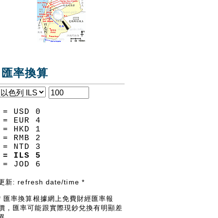
匯率換算
= USD
0
= EUR
4
= HKD
1
= RMB
2
= NTD
3
= ILS
5
= JOD
6
更新:
refresh date/time
*
* 匯率換算根據網上免費財經匯率報
價，匯率可能跟實際現鈔兌換有明顯差
異。