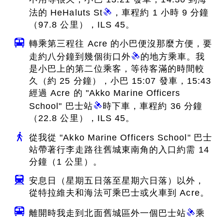
法的 HeHaluts St
，車程約 1 小時 9 分鐘
（97.8 公里），ILS 45。
轉乘第三程往 Acre 的小巴便沒那麼方便，要
走約八分鐘到幾個街口外
的地方乘車。我
是小巴上的第二位乘客，等待客滿的時間較
久（約 25 分鐘），小巴 15:07 發車，15:43
經過 Acre 的 "Akko Marine Officers
School" 巴士站
時下車，車程約 36 分鐘
（22.8 公里），ILS 45。
從我從 "Akko Marine Officers School" 巴士
站帶著行李走路往舊城東南角的入口約需 14
分鐘（1 公里）。
安息日（星期五日落至星期六日落）以外，
從特拉維夫和海法可乘巴士或火車到 Acre。
離開時我走到北面舊城區外一個巴士站
乘