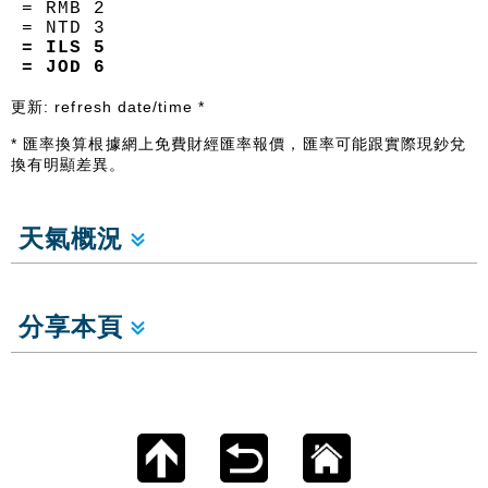
= RMB
2
= NTD
3
= ILS
5
= JOD
6
更新:
refresh date/time
*
* 匯率換算根據網上免費財經匯率報價，匯率可能跟實際現鈔兌
換有明顯差異。
天氣概況
分享本頁