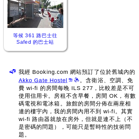
等候 361 路巴士往
Safed 的巴士站
我經 Booking.com 網站預訂了位於舊城內的
Akko Gate Hostel
。含衛浴、空調、免
費 wi-fi 的房間每晚 ILS 277，比較差是不可
使用信用卡。房租不含早餐，房間 OK，有數
碼電視和電冰箱。旅館的房間分佈在兩座相
連的樓宇內，我的房間內用不到 wi-fi。其實
wi-fi 路由器就放在房外，但就是連不上（不
是密碼的問題），可能只是暫時性的技術問
題。