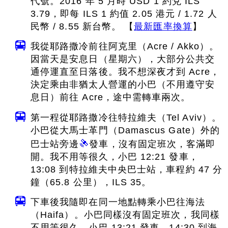
代號。2016 年 5 月時 USD 1 約兌 ILS
3.79，即每 ILS 1 約值 2.05 港元 / 1.72 人
民幣 / 8.55 新台幣。 【
最新匯率換算
】
我從耶路撒冷前往阿克里（Acre / Akko）。
因當天是安息日（星期六），大部分公共交
通停運直至日落後。我不想深夜才到 Acre，
決定乘由非猶太人營運的小巴（不用遵守安
息日）前往 Acre，途中需轉車兩次。
第一程從耶路撒冷往特拉維夫（Tel Aviv）。
小巴從大馬士革門（Damascus Gate）外的
巴士站旁邊
發車，沒有固定班次，客滿即
開。我不用等很久，小巴 12:21 發車，
13:08 到特拉維夫中央巴士站，車程約 47 分
鐘（65.8 公里），ILS 35。
下車後我隨即在同一地點轉乘小巴往海法
（Haifa）。小巴同樣沒有固定班次，我同樣
不用等很久，小巴 13:21 發車，14:30 到海