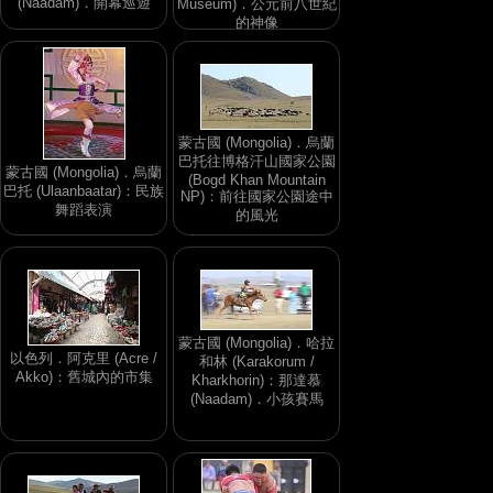
(Naadam)．開幕巡遊
Museum)．公元前八世紀
的神像
蒙古國 (Mongolia)．烏蘭
巴托往博格汗山國家公園
蒙古國 (Mongolia)．烏蘭
(Bogd Khan Mountain
巴托 (Ulaanbaatar)：民族
NP)：前往國家公園途中
舞蹈表演
的風光
蒙古國 (Mongolia)．哈拉
以色列．阿克里 (Acre /
和林 (Karakorum /
Akko)：舊城內的市集
Kharkhorin)：那達慕
(Naadam)．小孩賽馬