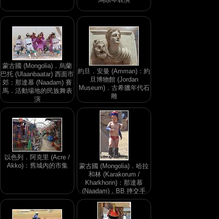
蒙古國 (Mongolia)．烏蘭
約旦．安曼 (Amman)：約
巴托 (Ulaanbaatar) 西面市
旦博物館 (Jordan
郊：那達慕 (Naadam) 賽
Museum)．古希臘年代石
馬．活動場地的民族舞表
雕
演
以色列．阿克里 (Acre /
Akko)：舊城內的市集
蒙古國 (Mongolia)．哈拉
和林 (Karakorum /
Kharkhorin)：那達慕
(Naadam)．BB 摔交手