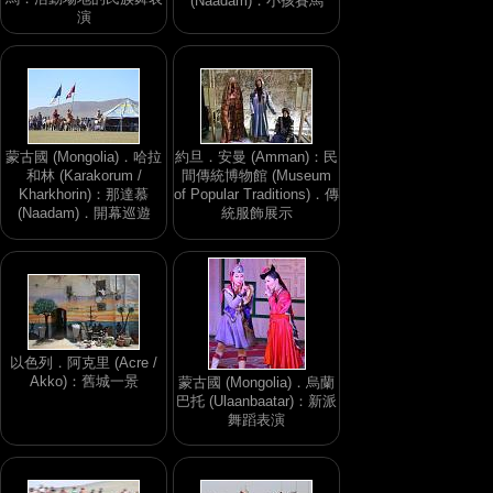
(Naadam)．小孩賽馬
演
蒙古國 (Mongolia)．哈拉
約旦．安曼 (Amman)：民
和林 (Karakorum /
間傳統博物館 (Museum
Kharkhorin)：那達慕
of Popular Traditions)．傳
(Naadam)．開幕巡遊
統服飾展示
以色列．阿克里 (Acre /
Akko)：舊城一景
蒙古國 (Mongolia)．烏蘭
巴托 (Ulaanbaatar)：新派
舞蹈表演