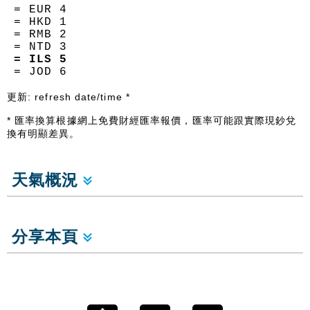
= EUR
4
= HKD
1
= RMB
2
= NTD
3
= ILS
5
= JOD
6
更新:
refresh date/time
*
* 匯率換算根據網上免費財經匯率報價，匯率可能跟實際現鈔兌
換有明顯差異。
天氣概況
分享本頁