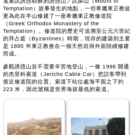
鬼嘗試誘惑耶穌的誘惑山／試探山（Mount of
Temptation）故事發生的地點，一些希臘東正教徒
更為此在半山修建了一座希臘東正教修道院
（Greek Orthodox Monastery of the
Temptation）。修道院的歷史可追溯至公元六世紀
的拜占庭（Byzantines）時期，現存的建築則主要
是 1895 年東正教會在一個天然岩洞外面陸續修建
而成。
參觀誘惑山並不需要辛苦地登山，一條 1998 開通
的杰里科索道（Jericho Cable Car）把訪客帶到
接近修道院的位置。索道下站位處海平面之下約
223 米，因此號稱是世界海拔最低的索道。