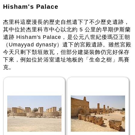
Hisham's Palace
杰里科這麼漫長的歷史自然遺下了不少歷史遺跡，
其中位於杰里科市中心以北約 5 公里的早期伊斯蘭
遺跡 Hisham's Palace，是公元八世紀倭瑪亞王朝
（Umayyad dynasty）遺下的宮殿遺跡。雖然宮殿
今天只剩下頹垣敗瓦，但部分建築裝飾仍完好保存
下來，例如位於浴室遺址地板的「生命之樹」馬賽
克。