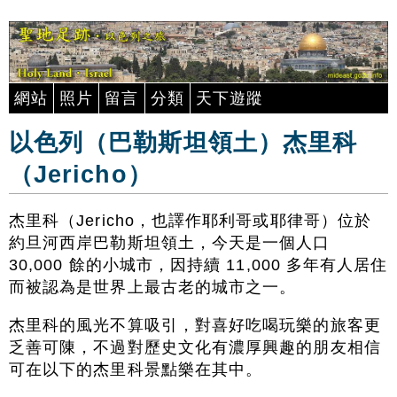
網站
照片
留言
分類
天下遊蹤
以色列（巴勒斯坦領土）杰里科
（Jericho）
杰里科（Jericho，也譯作耶利哥或耶律哥）位於
約旦河西岸巴勒斯坦領土，今天是一個人口
30,000 餘的小城市，因持續 11,000 多年有人居住
而被認為是世界上最古老的城市之一。
杰里科的風光不算吸引，對喜好吃喝玩樂的旅客更
乏善可陳，不過對歷史文化有濃厚興趣的朋友相信
可在以下的杰里科景點樂在其中。