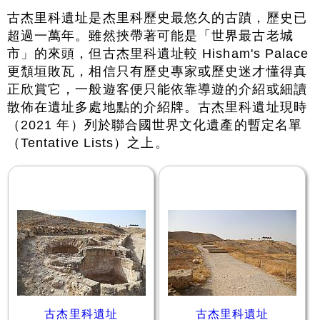
古杰里科遺址是杰里科歷史最悠久的古蹟，歷史已
超過一萬年。雖然挾帶著可能是「世界最古老城
市」的來頭，但古杰里科遺址較 Hisham's Palace
更頹垣敗瓦，相信只有歷史專家或歷史迷才懂得真
正欣賞它，一般遊客便只能依靠導遊的介紹或細讀
散佈在遺址多處地點的介紹牌。古杰里科遺址現時
（2021 年）列於聯合國世界文化遺產的暫定名單
（Tentative Lists）之上。
古杰里科遺址
古杰里科遺址