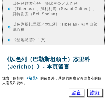
以色列旅遊心得：提比里亞／太巴列
（Tiberias）、加利利海（Sea of Galilee）、
貝特謝安（Beit She'an）
以色列提比里亞／太巴列（Tiberias）租車自駕
遊心得
《聖地足跡》主頁
《以色列（巴勒斯坦領土）杰里科
（Jericho）》- 本頁留言
注意：除標明
<站長>
的留言外，其餘的回應皆為留言者的個
人意見和資料。
留言
讚好