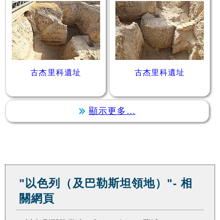
古杰里科遺址
古杰里科遺址
顯示更多...
"以色列（及巴勒斯坦領地）"- 相
關網頁