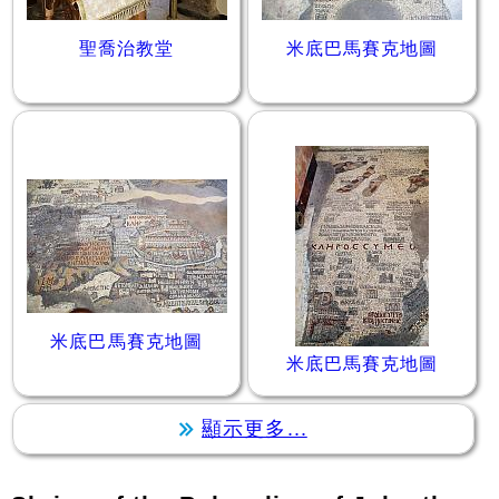
聖喬治教堂
米底巴馬賽克地圖
米底巴馬賽克地圖
米底巴馬賽克地圖
顯示更多...