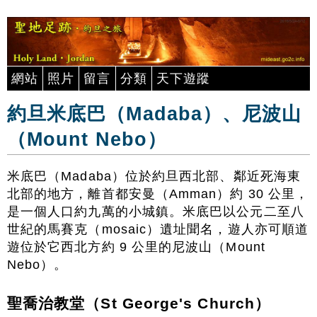
網站
照片
留言
分類
天下遊蹤
約旦米底巴（Madaba）、尼波山
（Mount Nebo）
米底巴（Madaba）位於約旦西北部、鄰近死海東
北部的地方，離首都安曼（Amman）約 30 公里，
是一個人口約九萬的小城鎮。米底巴以公元二至八
世紀的馬賽克（mosaic）遺址聞名，遊人亦可順道
遊位於它西北方約 9 公里的尼波山（Mount
Nebo）。
聖喬治教堂（St George's Church）