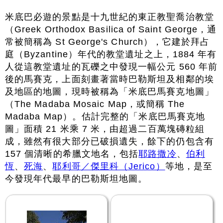
米底巴必遊的景點是十九世紀的東正教聖喬治教堂
（Greek Orthodox Basilica of Saint George，通
常被簡稱為 St George's Church），它建於拜占
庭（Byzantine）年代的教堂遺址之上，1884 年有
人從這教堂遺址的瓦礫之中發現一幅公元 560 年前
後的馬賽克，上面刻畫著當時巴勒斯坦及相鄰的埃
及地區的地圖，現時被稱為「米底巴馬賽克地圖」
（The Madaba Mosaic Map，或簡稱 The
Madaba Map）。估計完整的「米底巴馬賽克地
圖」面積 21 米乘 7 米，由超過二百萬塊磚粒組
成，雖然有很大部分已破損遺失，餘下的仍包含有
157 個清晰的希臘文地名，包括
耶路撒冷
、
伯利
恆
、
死海
、
耶利哥／傑里科（Jerico）
等地，是至
今發現年代最早的巴勒斯坦地圖。