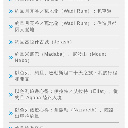
約旦月亮谷／瓦地倫（Wadi Rum）：包車遊
約旦月亮谷／瓦地倫（Wadi Rum）：住進貝都
因人營地
約旦杰拉什古城（Jerash）
約旦米底巴（Madaba）、尼波山（Mount
Nebo）
以色列、約旦、巴勒斯坦二十天之旅：我的行程
和開支
以色列旅遊心得：伊拉特／艾拉特（Eilat）、從
約旦 Aqaba 陸路入境
以色列旅遊心得：拿撒勒（Nazareth）、陸路
出境往約旦