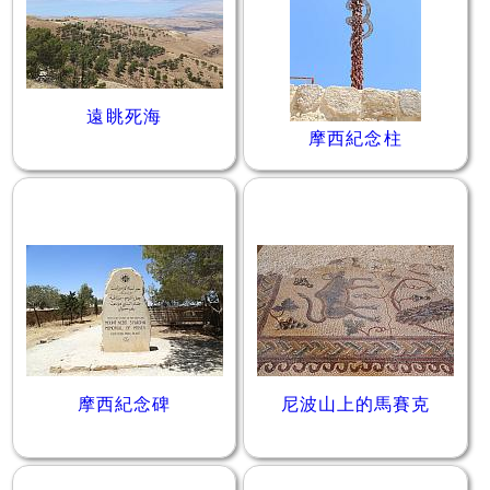
遠眺死海
摩西紀念柱
摩西紀念碑
尼波山上的馬賽克