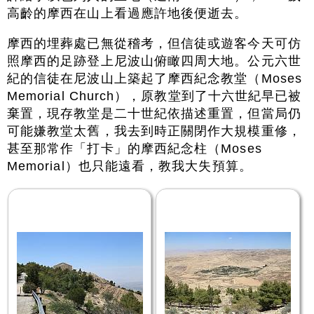
高齡的摩西在山上看過應許地後便逝去。
摩西的埋葬處已無從稽考，但信徒或遊客今天可仿
照摩西的足跡登上尼波山俯瞰四周大地。公元六世
紀的信徒在尼波山上築起了摩西紀念教堂（Moses
Memorial Church），原教堂到了十六世紀早已被
棄置，現存教堂是二十世紀依描述重置，但當局仍
可能嫌教堂太舊，我去到時正關閉作大規模重修，
甚至那常作「打卡」的摩西紀念柱（Moses
Memorial）也只能遠看，教我大失預算。