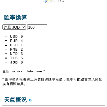
匯率換算
= USD
0
= EUR
4
= HKD
1
= RMB
2
= NTD
3
= ILS
5
= JOD
6
更新:
refresh date/time
*
* 匯率換算根據網上免費財經匯率報價，匯率可能跟實際現鈔兌
換有明顯差異。
天氣概況