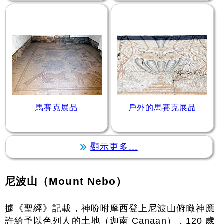
馬賽克展品
戶外的馬賽克展品
顯示更多...
尼波山（Mount Nebo）
據《聖經》記載，神吩咐摩西登上尼波山俯瞰神應
許給予以色列人的土地（迦南 Canaan），120 歲