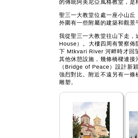
的傳統阿美尼亞風格教堂，是
聖三一大教堂位處一座小山丘（E
外圍有一些附屬的建築和觀景
我從聖三一大教堂往山下走，途經
House）。大樓四周有警察
下 Mtkvari River 河畔時才回望
其他休憩設施，幾條橋樑連接河
（Bridge of Peace）設計
強烈對比。附近不遠另有一條橋樑 B
雕塑。