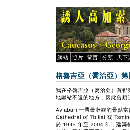
網站
照片
留言
分類
天下
格魯吉亞（喬治亞）第比利斯
我在格魯吉亞（喬治亞）首都第比利斯
地鐵站不遠的地方，因此曾順
Avlabari 一帶最壯觀的景點當
Cathedral of Tbilisi 或 
於 1995 年至 2004 年，