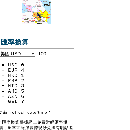
匯率換算
= USD
0
= EUR
4
= HKD
1
= RMB
2
= NTD
3
= AMD
5
= AZN
6
= GEL
7
更新:
refresh date/time
*
* 匯率換算根據網上免費財經匯率報
價，匯率可能跟實際現鈔兌換有明顯差