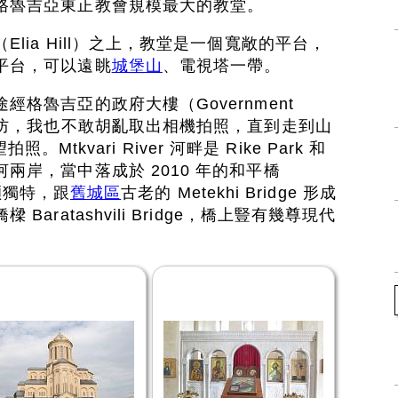
格魯吉亞東正教會規模最大的教堂。
lia Hill）之上，教堂是一個寬敞的平台，
平台，可以遠眺
城堡山
、電視塔一帶。
格魯吉亞的政府大樓（Government
佈防，我也不敢胡亂取出相機拍照，直到走到山
拍照。Mtkvari River 河畔是 Rike Park 和
兩岸，當中落成於 2010 年的和平橋
新穎獨特，跟
舊城區
古老的 Metekhi Bridge 形成
aratashvili Bridge，橋上豎有幾尊現代