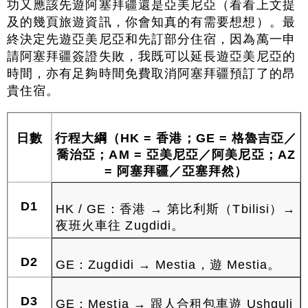
功又應該先遊阿塞拜疆還是亞美尼亞（看看上文提
及的幾頁旅遊資訊，你會知真的有需要想想）。最
終決定先遊亞美尼亞和先訂部分住宿，因為萬一申
請阿塞拜疆簽證失敗，我既可以延長遊亞美尼亞的
時間，亦有足夠時間免費取消阿塞拜疆預訂了的昂
貴住宿。
日數
行程大綱（HK = 香港；GE = 格魯吉亞／
喬治亞；AM = 亞美尼亞／阿美尼亞；AZ
= 阿塞拜疆／亞塞拜然）
D1
HK / GE：香港 → 第比利斯（Tbilisi）→
夜班火車往 Zugdidi。
D2
GE：Zugdidi → Mestia，遊 Mestia。
D3
GE：Mestia → 跟人合租包車遊 Ushguli