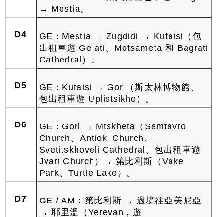
→ Mestia。
D4
GE：Mestia → Zugdidi → Kutaisi（包
出租車遊 Gelati、Motsameta 和 Bagrati
Cathedral）。
D5
GE：Kutaisi → Gori（斯太林博物館、
包出租車遊 Uplistsikhe）。
D6
GE：Gori → Mtskheta（Samtavro
Church、Antioki Church、
Svetitskhoveli Cathedral、包出租車遊
Jvari Church）→ 第比利斯（Vake
Park、Turtle Lake）。
D7
GE / AM：第比利斯 → 過境往亞美尼亞
→ 耶里溫（Yerevan，遊