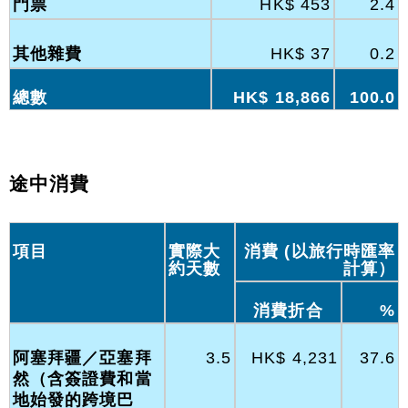
門票
HK$ 453
2.4
其他雜費
HK$ 37
0.2
總數
HK$ 18,866
100.0
途中消費
項目
實際大
消費 (以旅行時匯率
約天數
計算）
消費折合
%
阿塞拜疆／亞塞拜
3.5
HK$ 4,231
37.6
然（含簽證費和當
地始發的跨境巴