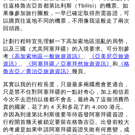
往返格魯吉亞首都第比利斯（Tbilisi）的機票。如
果像參加旅行團般，一早已確定取得所需簽證，可
以購買往返地不同的機票，不用像我這般走了兩次
回頭路。
計劃行程時宜先理解一下高加索地區混亂的局勢，
以及三國（尤其阿塞拜疆）的入境要求。可分別參
考
《高加索地區一般旅遊資訊》
、
《亞美尼亞旅遊
資訊》
、
《阿塞拜疆／亞塞拜然旅遊資訊》
和
《格
魯吉亞／喬治亞旅遊資訊》
幾頁。
其實以我的行程長度，只遊最多兩國應會更適合，
只是禁不住對阿塞拜疆的一點好奇心，加上相信若
今次不去恐怕以後都不會去，最終為了這個消費昂
貴的國家，花了約 4 天和多花了約 4,000 港元。
亦因為到達第比利斯後要等待簽發阿塞拜疆簽證，
行程開首幾天被鎖定要留在格魯吉亞。出發前較大
的考慮是如果申請阿塞拜疆簽證失敗有何應變，成