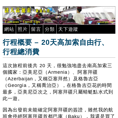
網站
照片
留言
分類
天下遊蹤
行程概要 – 20天高加索自由行、
行程總消費
這次旅程前後共 20 天，很勉強地盡去南高加索三
個國家：亞美尼亞（Armenia）、阿塞拜疆
（Azerbaijan，又稱亞塞拜然）及格魯吉亞
（Georgia，又稱喬治亞），在格魯吉亞花的時間
最多，亞美尼亞次之，阿塞拜疆只屬蜻蜓點水式到
此一遊。
因為出發前未能確定阿塞拜疆的簽證，雖然我的航
班會停經阿塞拜疆首都巴庫（Baku），我還是買了