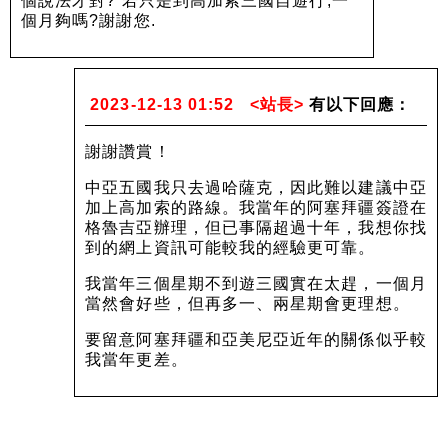
個說法才對? 若只是到高加索三國自遊行,一
個月夠嗎?謝謝您.
2023-12-13 01:52
<站長>
有以下回應：
謝謝讚賞！
中亞五國我只去過哈薩克，因此難以建議中亞
加上高加索的路線。我當年的阿塞拜疆簽證在
格魯吉亞辦理，但已事隔超過十年，我想你找
到的網上資訊可能較我的經驗更可靠。
我當年三個星期不到遊三國實在太趕，一個月
當然會好些，但再多一、兩星期會更理想。
要留意阿塞拜疆和亞美尼亞近年的關係似乎較
我當年更差。