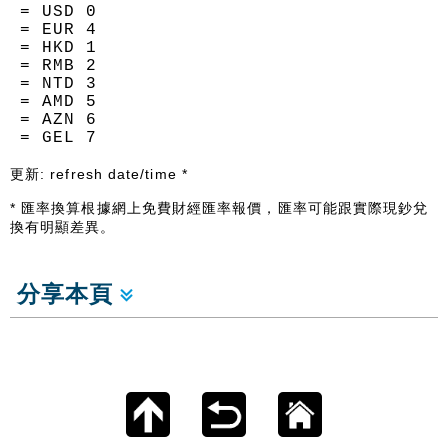
= USD
0
= EUR
4
= HKD
1
= RMB
2
= NTD
3
= AMD
5
= AZN
6
= GEL
7
更新:
refresh date/time
*
* 匯率換算根據網上免費財經匯率報價，匯率可能跟實際現鈔兌
換有明顯差異。
分享本頁