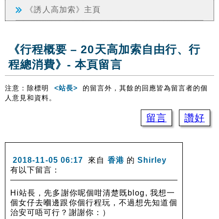
《誘人高加索》主頁
《行程概要 – 20天高加索自由行、行
程總消費》- 本頁留言
注意：除標明
<站長>
的留言外，其餘的回應皆為留言者的個
人意見和資料。
留言
讚好
2018-11-05 06:17
來自
香港
的
Shirley
有以下留言：
Hi站長，先多謝你呢個咁清楚既blog, 我想一
個女仔去嗰邊跟你個行程玩，不過想先知道個
治安可唔可行？謝謝你：）