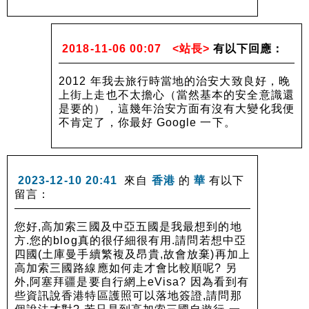
2018-11-06 00:07
<站長>
有以下回應：
2012 年我去旅行時當地的治安大致良好，晚
上街上走也不太擔心（當然基本的安全意識還
是要的），這幾年治安方面有沒有大變化我便
不肯定了，你最好 Google 一下。
2023-12-10 20:41
來自
香港
的
華
有以下
留言：
您好,高加索三國及中亞五國是我最想到的地
方.您的blog真的很仔細很有用.請問若想中亞
四國(土庫曼手續繁複及昂貴,故會放棄)再加上
高加索三國路線應如何走才會比較順呢? 另
外,阿塞拜疆是要自行網上eVisa? 因為看到有
些資訊說香港特區護照可以落地簽證,請問那