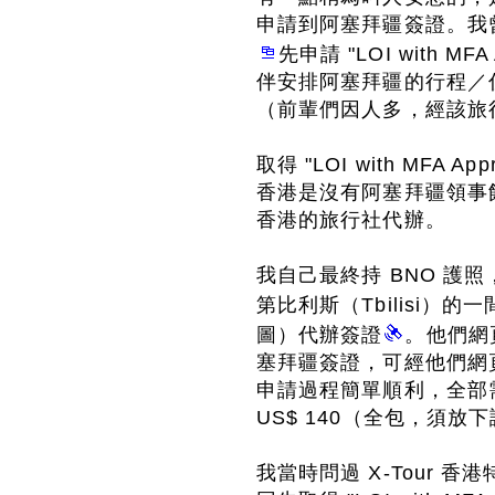
申請到阿塞拜疆簽證。我
先申請 "LOI with 
伴安排阿塞拜疆的行程／
（前輩們因人多，經該旅
取得 "LOI with MFA
香港是沒有阿塞拜疆領事
香港的旅行社代辦。
我自己最終持 BNO 護
第比利斯（Tbilisi）的
圖）代辦簽證
。他們網
塞拜疆簽證，可經他們網
申請過程簡單順利，全部需
US$ 140（全包，須放
我當時問過 X-Tour