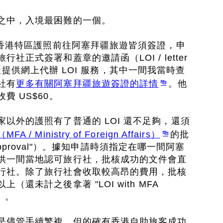
之中，入境最困難的一個。
或香港特區護照前往阿塞拜疆旅遊皆須簽證，申
社正式簽署和蓋章的邀請函（LOI / letter
有旅行社提供網上代辦 LOI 服務，其中一間我當時查
社有
更多有關阿塞拜疆旅遊簽證的詳情
。他
費 US$60。
以外的護照有了普通的 LOI 還不足夠，還須
（MFA / Ministry of Foreign Affairs）
的批
FA Approval"）。據知申請時須指定在哪一間阿塞
供一間當地認可旅行社，批核成功的文件會直
行社。除了旅行社會收取較高昂的費用，批核
還未計之後拿著 "LOI with MFA
證）。
是儘管手續繁複，但的確有香港自助旅客成功