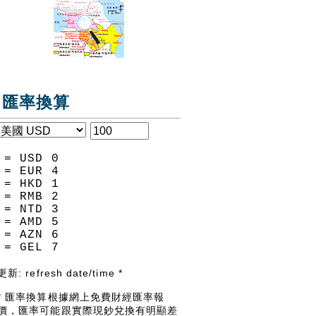
匯率換算
= USD
0
= EUR
4
= HKD
1
= RMB
2
= NTD
3
= AMD
5
= AZN
6
= GEL
7
更新:
refresh date/time
*
* 匯率換算根據網上免費財經匯率報
價，匯率可能跟實際現鈔兌換有明顯差