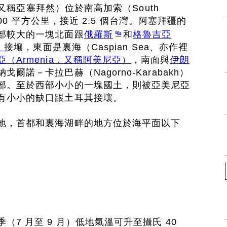
n，又稱亞塞拜然）位於南高加索（South
,600 平方公里，接近 2.5 個台灣。阿塞拜疆的
部較大的一塊北面跟
俄羅斯
和
格魯吉亞
）
接壤，東面是裏海（Caspian Sea、亦作裡
亞（Armenia，又稱阿美尼亞）
，南面與
伊朗
爾諾－卡拉巴赫（Nagorno-Karabakh）
部。至於西部小小的一塊國土，則被亞美尼亞
有小小的缺口跟土耳其接壤。
地，首都和裏海湖畔的地方位於海平面以下
7 月至 9 月）低地氣溫可升至攝氏 40