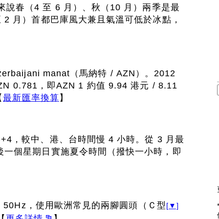
說春（4 至 6 月）、秋（10 月）兩季是最
至 2 月）首都巴庫風大兼且氣溫可低於冰點，
aijani manat（馬納特 / AZN）。2012
N 0.781，即AZN 1 約值 9.94 港元 / 8.11
【
最新匯率換算
】
+4，較中、港、台時間慢 4 小時。從 3 月最
最後一個星期日實施夏令時間（撥快一小時，即
 / 50Hz，使用歐洲常見的兩腳圓頭（Ｃ型
[▼]
【
更多詳情
】