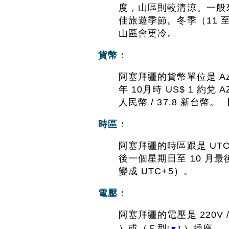
度，山區則較清涼。一般來
佳旅遊季節。冬季（11 
山區會更冷。
貨幣：
阿塞拜疆的貨幣單位是 Azerb
年 10月時 US$ 1 約兌 AZ
人民幣 / 37.8 新台幣。 
時區：
阿塞拜疆的時區跟是 UTC
後一個星期日至 10 月
變成 UTC+5）。
電壓：
阿塞拜疆的電壓是 220V
）或（Ｆ型
）插座。 
[▼]