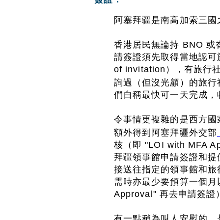
阿塞拜疆是南高加索三國
香港居民無論持 BNO 
請簽證須先取得當地認可旅行
of invitation），
詢過（但沒光顧）的旅行
們自稱最快可一天完成，收
令事情更複雜的是西方國家
額外得到阿塞拜疆外交部
核（即 "LOI with M
拜疆領事館申請簽證和提
接送往指定的領事館和旅
需時亦最少要預算一個月以上（
Approval" 再去申請簽
有一點稍為叫人安慰的，