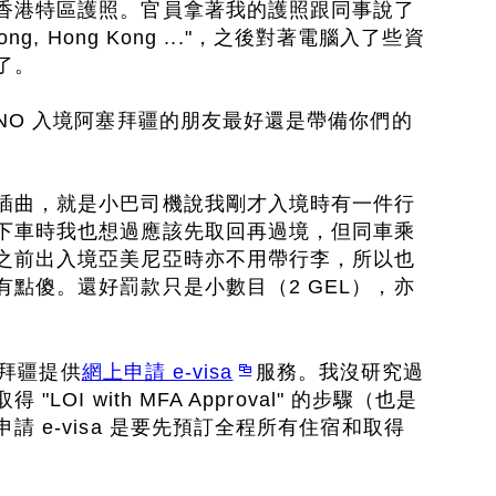
香港特區護照。官員拿著我的護照跟同事說了
ng, Hong Kong ..."，之後對著電腦入了些資
了。
NO 入境阿塞拜疆的朋友最好還是帶備你們的
插曲，就是小巴司機說我剛才入境時有一件行
下車時我也想過應該先取回再過境，但同車乘
之前出入境亞美尼亞時亦不用帶行李，所以也
點傻。還好罰款只是小數目（2 GEL），亦
阿塞拜疆提供
網上申請 e-visa
服務。我沒研究過
OI with MFA Approval" 的步驟（也是
請 e-visa 是要先預訂全程所有住宿和取得