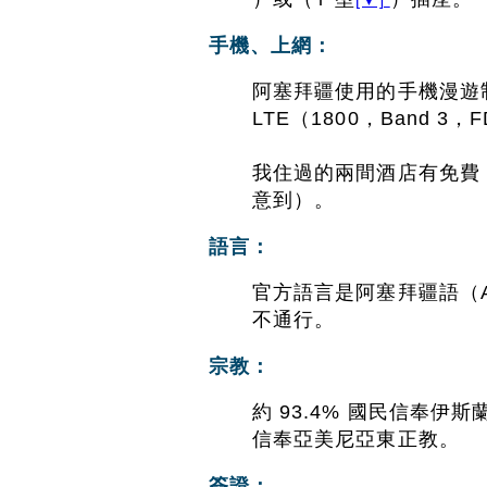
手機、上網：
阿塞拜疆使用的手機漫遊制式包括
LTE（1800，Band 3，
我住過的兩間酒店有免費 
意到）。
語言：
官方語言是阿塞拜疆語（Az
不通行。
宗教：
約 93.4% 國民信奉伊斯
信奉亞美尼亞東正教。
簽證：