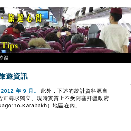
遊蹤
旅遊資訊
12 年 9 月。
此外，下述的統計資料源自
含正尋求獨立、現時實質上不受阿塞拜疆政府
orno-Karabakh）地區在內。