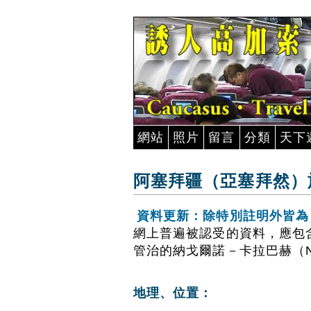
網站
照片
留言
分類
天下
阿塞拜疆（亞塞拜然）
資料更新：除特別註明外皆為 20
網上普遍被認受的資料，應包
管治的納戈爾諾－卡拉巴赫（Nag
地理、位置：