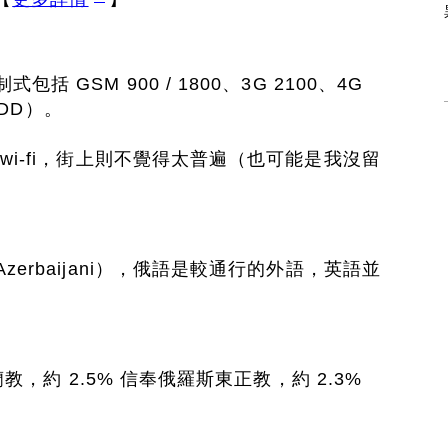
 GSM 900 / 1800、3G 2100、4G
FDD）。
wi-fi，街上則不覺得太普遍（也可能是我沒留
erbaijani），俄語是較通行的外語，英語並
蘭教，約 2.5% 信奉俄羅斯東正教，約 2.3%