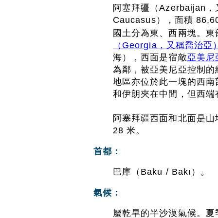
阿塞拜疆（Azerbaija
Caucasus），面積 86
國土分為東、西兩塊。東
（Georgia，又稱喬治亞
海），西面是宿敵
亞美尼
為鄰，被亞美尼亞控制的納戈
地區亦位於此一塊的西南
和伊朗夾在中間，但西端
阿塞拜疆西面和北面是山
28 米。
首都：
巴庫（Baku / Bakı）。
氣候：
屬乾旱的半沙漠氣候。夏季（