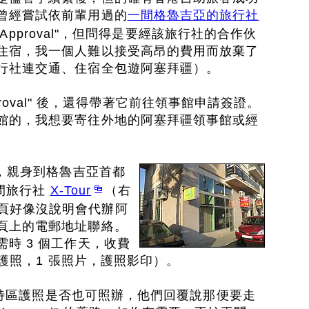
曾經嘗試依前輩用過的
一間格魯吉亞的旅行社
MFA Approval"，但問得是要經該旅行社的合作伙
住宿，我一個人難以接受高昂的費用而放棄了
行社連交通、住宿全包遊阿塞拜疆）。
 Approval" 後，還得帶著它前往領事館申請簽證。
館的，我想要寄往外地的阿塞拜疆領事館或經
照，親身到格魯吉亞首都
一間旅行社
X-Tour
（右
頁好像沒說明會代辦阿
頁上的電郵地址聯絡。
時 3 個工作天，收費
下護照，1 張照片，護照影印）。
 香港特區護照是否也可照辦，他們回覆說那便要走