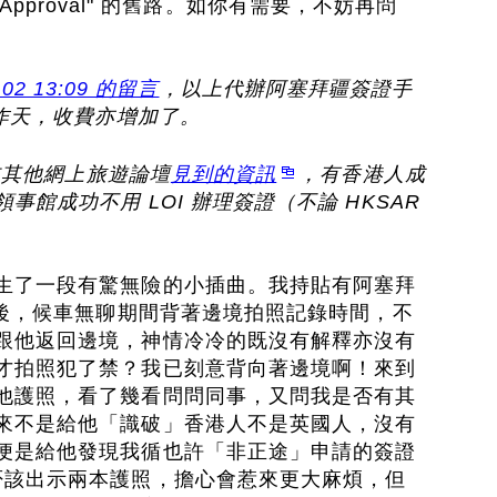
FA Approval" 的舊路。如你有需要，不妨再問
-02 13:09 的留言
，以上代辦阿塞拜疆簽證手
工作天，收費亦增加了。
在其他網上旅遊論壇
見到的資訊
，有香港人成
館成功不用 LOI 辦理簽證（不論 HKSAR
生了一段有驚無險的小插曲。我持貼有阿塞拜
境後，候車無聊期間背著邊境拍照記錄時間，不
跟他返回邊境，神情冷冷的既沒有解釋亦沒有
才拍照犯了禁？我已刻意背向著邊境啊！來到
他護照，看了幾看問問同事，又問我是否有其
來不是給他「識破」香港人不是英國人，沒有
便是給他發現我循也許「非正途」申請的簽證
否該出示兩本護照，擔心會惹來更大麻煩，但