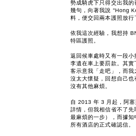
勢成騎虎下只得交出我的
幾句，向著我說 "Hong Ko
料，便交回兩本護照放行
依我這次經驗，我想持 B
特區護照。
返回候車處時又有一段小
李遺在車上要罰款。其實
客示意我「走吧」，而我
沒太大懷疑，回想自己也有
沒有其他麻煩。
自 2013 年 3 月起，
詳情，但我相信省不了先取得 "L
最麻煩的一步），而據知申
所有酒店的正式確認信。