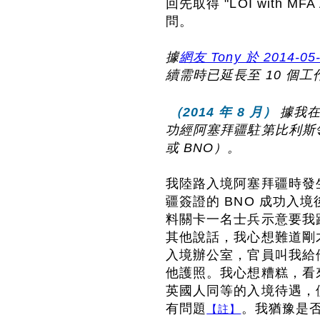
回先取得 "LOI with M
問。
據
網友 Tony 於 2014-05
續需時已延長至 10 個
（2014 年 8 月）
據我
功經阿塞拜疆駐第比利斯領事
或 BNO）。
我陸路入境阿塞拜疆時發
疆簽證的 BNO 成功入
料關卡一名士兵示意要我
其他說話，我心想難道剛
入境辦公室，官員叫我給
他護照。我心想糟糕，看
英國人同等的入境待遇，
有問題
。我猶豫是
【註】