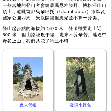
一些當地的登山客會繞著瑪尼堆膜拜。博格汗山山
頂上可遠眺首都烏蘭巴托（Ulaanbaatar）市區及
國家公園四周，景觀開揚但風光並不算十分美。
登山起步點的海拔約 1670 米，登頂雖要走上近
600 米，但山路坡度平緩，走來不算辛苦。連途中
野餐上山，我們共花了約三小時。
獵人營帳
發現小野兔