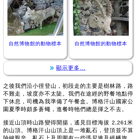
自然博物館的動物標本
自然博物館的動物標本
顯示更多...
之後我們沿小徑登山，初段走的主要是樹林路，路
不難走，坡度亦不太陡。我們在途經的野餐地點停
下休息，司機為我準備了午餐盒。博格汗山國家公
園夏季時頗多蒼蠅，進餐時牠們總是揮之不去。
接近山頂時山路變得開揚，遙見目標海拔 2,261米
的山頂。博格汗山山頂上是一堆亂石，登頂並不算
險峻艱辛。亂石上及周圍有一些瑪尼堆及經幡旗，