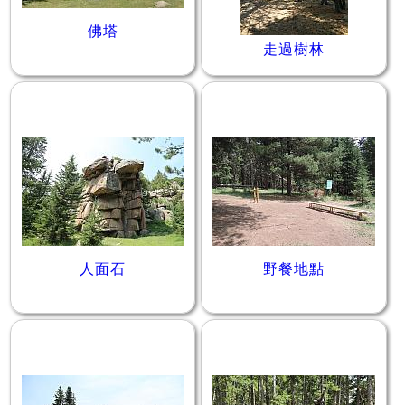
佛塔
走過樹林
人面石
野餐地點