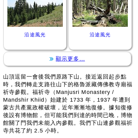
沿途風光
沿途風光
顯示更多...
山頂逗留一會後我們原路下山。接近返回起步點
時，我們轉走支路往山下的格魯派藏傳佛教寺廟福
祈寺參觀。福祈寺（Manjusri Monastery /
Mandshir Khiid）始建於 1733 年，1937 年遭到
蒙古共產黨政權破壞，近年漸漸地復修。據知復修
後設有博物館，但可能我們到達的時間已晚，博物
館關了門我們未能入內參觀。我們下山連參觀福祈
寺共花了約 2.5 小時。