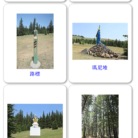
瑪尼堆
路標