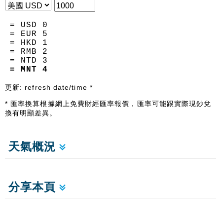
= USD
0
= EUR
5
= HKD
1
= RMB
2
= NTD
3
= MNT
4
更新:
refresh date/time
*
* 匯率換算根據網上免費財經匯率報價，匯率可能跟實際現鈔兌
換有明顯差異。
天氣概況
分享本頁