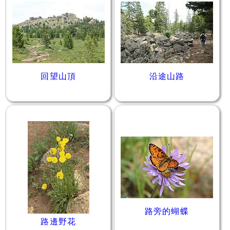
回望山頂
沿途山路
路旁的蝴蝶
路邊野花