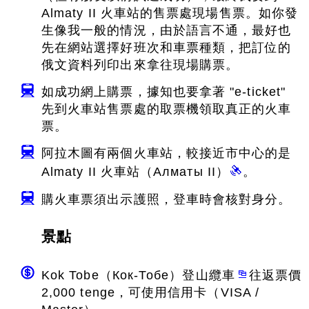
Almaty II 火車站的售票處現場售票。如你發
生像我一般的情況，由於語言不通，最好也
先在網站選擇好班次和車票種類，把訂位的
俄文資料列印出來拿往現場購票。
如成功網上購票，據知也要拿著 "e-ticket"
先到火車站售票處的取票機領取真正的火車
票。
阿拉木圖有兩個火車站，較接近市中心的是
Almaty II 火車站（Алматы II）
。
購火車票須出示護照，登車時會核對身分。
景點
Kok Tobe（Кок-Тобе）登山纜車
往返票價
2,000 tenge，可使用信用卡（VISA /