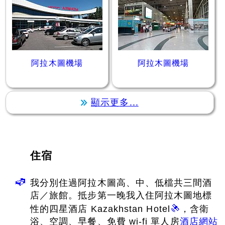
阿拉木圖機場
阿拉木圖機場
顯示更多...
住宿
我分別住過阿拉木圖高、中、低檔共三間酒
店／旅館。抵步第一晚我入住阿拉木圖地標
性的四星酒店 Kazakhstan Hotel
，含衛
浴、空調、早餐、免費 wi-fi 單人房
酒店網站