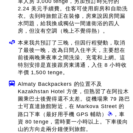
單人房 3,000 tenge，另加預訂時先付的
2.24 美元手續費。住客可使用廚房和自助洗
衣。去到時旅館正在裝修，房東說因房間漏
水問題，給我換成獨佔一間連衛浴的四人
房，但沒有空調（晚上不覺得熱）。
本來我共預訂了三晚，但因行程變動，取消
了最後一晚，改為日間入住半天，主要想在
前後兩晚乘夜車之間洗澡、充電和上網。這
特別安排是直接跟房東溝通，入住 8 小時收
半價 1,500 tenge。
Almaty Backpackers 的位置不及
Kazakhstan Hotel 方便，但熟習了在阿拉木
圖乘巴士後覺得還不太差。從機場乘 79 路巴
士可直達旅館附近，在 Markova Street 的
路口下車（最好用手機 GPS 輔助）
，車
資 80 tenge，需時要一小時以上。下車後向
山的方向走兩分鐘便到旅館。