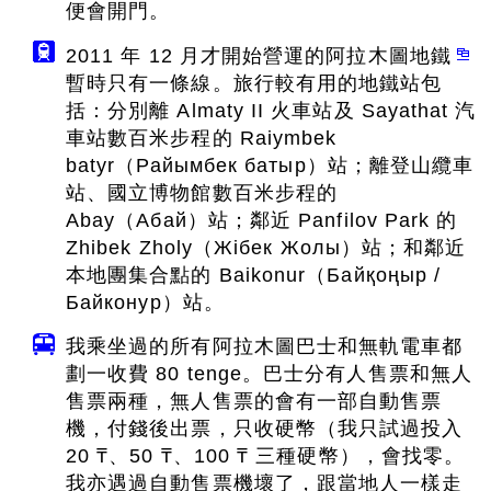
便會開門。
2011 年 12 月才開始營運的阿拉木圖地鐵
暫時只有一條線。旅行較有用的地鐵站包
括：分別離 Almaty II 火車站及 Sayathat 汽
車站數百米步程的 Raiymbek
batyr（Райымбек батыр）站；離登山纜車
站、國立博物館數百米步程的
Abay（Абай）站；鄰近 Panfilov Park 的
Zhibek Zholy（Жібек Жолы）站；和鄰近
本地團集合點的 Baikonur（Байқоңыр /
Байконур）站。
我乘坐過的所有阿拉木圖巴士和無軌電車都
劃一收費 80 tenge。巴士分有人售票和無人
售票兩種，無人售票的會有一部自動售票
機，付錢後出票，只收硬幣（我只試過投入
20 ₸、50 ₸、100 ₸ 三種硬幣），會找零。
我亦遇過自動售票機壞了，跟當地人一樣走