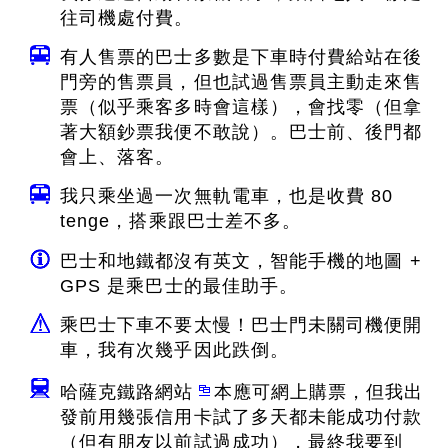
往司機處付費。
有人售票的巴士多數是下車時付費給站在後
門旁的售票員，但也試過售票員主動走來售
票（似乎乘客多時會這樣），會找零（但拿
著大額鈔票我便不敢說）。巴士前、後門都
會上、落客。
我只乘坐過一次無軌電車，也是收費 80
tenge，搭乘跟巴士差不多。
巴士和地鐵都沒有英文，智能手機的地圖 +
GPS 是乘巴士的最佳助手。
乘巴士下車不要太慢！巴士門未關司機便開
車，我有次幾乎因此跌倒。
哈薩克鐵路網站
本應可網上購票，但我出
發前用幾張信用卡試了多天都未能成功付款
（但有朋友以前試過成功），最終我要到