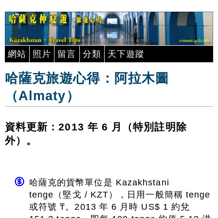
網站
照片
留言
分類
天下遊蹤
哈薩克旅遊心得：阿拉木圖
（Almaty）
資料更新：2013 年 6 月（特別註明除
外）。
哈薩克的貨幣單位是 Kazakhstani
tenge（堅戈 / KZT），日用一般簡稱 tenge
或符號 ₸。2013 年 6 月時 US$ 1 約兌