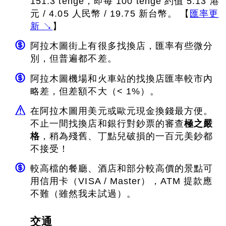
151.3 tenge，即每 100 tenge 約值 5.13 港
元 / 4.05 人民幣 / 19.75 新台幣。 【
匯率更
新 ↘
】
阿拉木圖街上有很多找換店，匯率有些微分
別，但普遍都不差。
阿拉木圖機場和火車站的找換店匯率較市內
略差，但差額不大（< 1%）。
在阿拉木圖用美元或歐元現金換錢最方便。
不止一間找換店和銀行對鈔票的審查
極之嚴
格
，稍為殘舊、丁點兒破損的一百元美鈔都
不接受！
較高檔的餐廳、酒店和部分較高價的景點可
用信用卡（VISA / Master），ATM 提款應
不難（雖然我未試過）。
交通