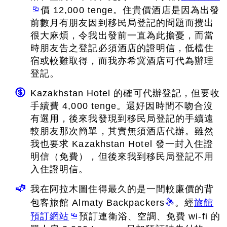
價 12,000 tenge。住貴價酒店是因為出發
前數月有朋友因到移民局登記的問題而攪出
很大麻煩，令我出發前一直為此擔憂，而當
時朋友告之登記必須酒店的證明信，低檔住
宿或較難取得，而我亦希冀酒店可代為辦理
登記。
Kazakhstan Hotel 的確可代辦登記，但要收
手續費 4,000 tenge。還好因時間不吻合沒
有選用，後來我發現到移民局登記的手續遠
較朋友那次簡單，其實無須酒店代辦。雖然
我也要求 Kazakhstan Hotel 發一封入住證
明信（免費），但後來我到移民局登記不用
入住證明信。
我在阿拉木圖住得最久的是一間較廉價的背
包客旅館 Almaty Backpackers
。經
旅館
預訂網站
預訂連衛浴、空調、免費 wi-fi 的