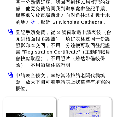
闆十分熱情好客。我因有到移民局登記的疑
慮，他竟免費陪同我到辦事處辦登記手續。
辦事處位於市場西北方向對角往北走數十米
的地方
，鄰近 St Nicholas Cathedral。
登記手續免費，從 3 號窗取過申請表後（會
見到枱面很多護照），填好表格連同一份護
照影印本交回，不用十分鐘便可取回登記證
書 "Registration Certificate"（主動問職員
會快點取證），不用照片（雖然帶備較保
險），不用酒店住宿證明。
申請表全俄文，幸好當時旅館老闆代我填
寫，放大下圖可看申請表上我當時有填寫的
欄位。