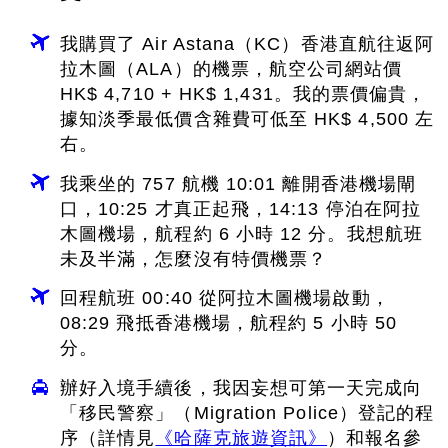
我購買了 Air Astana（KC）香港直航往返阿
拉木圖（ALA）的機票，航空公司網站價
HK$ 4,710 + HK$ 1,431。我的票價偏貴，
據知淡季最低價含雜費可低至 HK$ 4,500 左
右。
我乘坐的 757 航機 10:01 離開香港機場閘
口，10:25 才真正起飛，14:13 停泊在阿拉
木圖機場，航程約 6 小時 12 分。我想航班
未及半滿，怎麼沒有特價機票？
回程航班 00:40 從阿拉木圖機場啟動，
08:29 飛抵香港機場，航程約 5 小時 50
分。
辦好入境手續後，我因妄想可第一天完成向
「移民警察」（Migration Police）登記的程
序（詳情見
《哈薩克旅遊資訊》
）和報名參