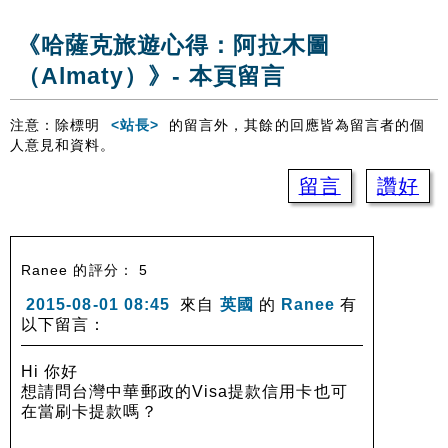
《哈薩克旅遊心得：阿拉木圖
（Almaty）》- 本頁留言
注意：除標明
<站長>
的留言外，其餘的回應皆為留言者的個
人意見和資料。
留言
讚好
Ranee 的評分： 5
2015-08-01 08:45
來自
英國
的
Ranee
有
以下留言：
Hi 你好
想請問台灣中華郵政的Visa提款信用卡也可
在當刷卡提款嗎？