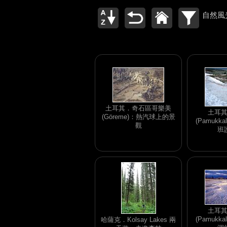
自然風
土耳其．奇石區哥樂美
土耳
(Göreme)：熱汽球上的景
(Pamukk
觀
班
土耳
(Pamukk
哈薩克．Kolsay Lakes 兩