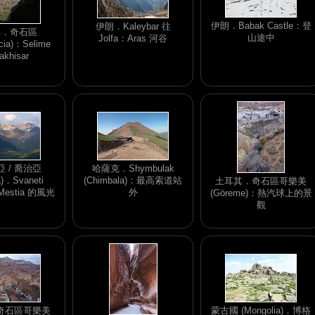
伊朗．Babak Castle：登
伊朗．Kaleybar 往
其．奇石區
山途中
Jolfa：Aras 河谷
cia)：Selime
akhisar
 / 喬治亞
哈薩克．Shymbulak
a)．Svaneti
(Chimbala)：最高索道站
土耳其．奇石區哥樂美
：Mestia 的風光
外
(Göreme)：熱汽球上的景
觀
奇石區哥樂美
蒙古國 (Mongolia)．博格