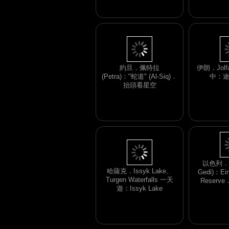
約旦．佩特拉
伊朗．Jolfa
(Petra)："蛇道" (Al-Siq)．
中：
抬頭看星空
哈薩克．Issyk Lake、
Turgen Waterfalls 一天
以色列．隱
遊：Issyk Lake
Gedi)：Ein
Reser