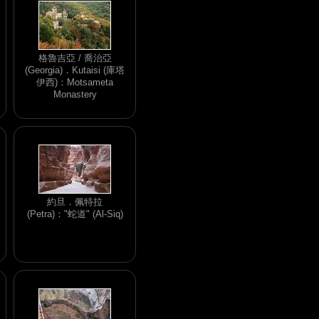
格魯吉亞 / 喬治亞
(Georgia)．Kutaisi (庫塔
伊西)：Motsameta
Monastery
約旦．佩特拉
(Petra)："蛇道" (Al-Siq)