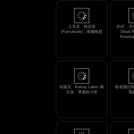
土耳其．棉花堡
約旦．月亮
(Pamukkale)：璀璨晚霞
(Wadi 
Khasha
哈薩克．Kolsay Lakes 兩
香港飛往
天遊：潭邊的小徑
飛