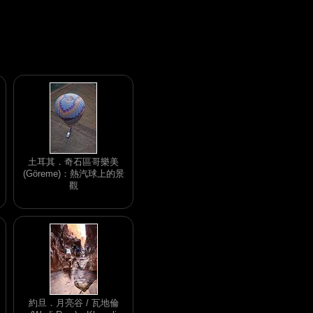
土耳其．奇石區哥樂美
(Göreme)：熱汽球上的景
觀
約旦．月亮谷 / 瓦地倫