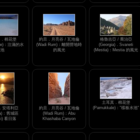
其．棉花堡
約旦．月亮谷 / 瓦地倫
格魯吉亞 / 喬治亞
ale)：注滿的水
(Wadi Rum)：離開營地時
(Georgia)．Svaneti
池
的風光
(Mestia)：Mestia 的風光
土耳其．棉花堡
(Pamukkale)："樣板水池"
．安塔利亞
約旦．月亮谷 / 瓦地倫
lya)：舊城區
(Wadi Rum)：Abu
içi) 看日落
Khashaba Canyon