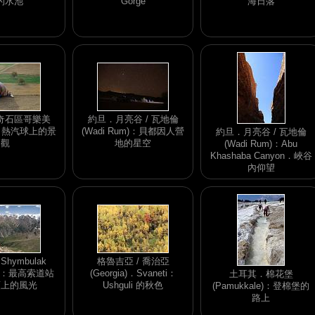
的水池
Gorge
海日落
奇石區哥樂美
約旦．月亮谷 / 瓦地倫
e)：熱汽球上的景
(Wadi Rum)：貝都因人營
約旦．月亮谷 / 瓦地倫
觀
地的星空
(Wadi Rum)：Abu
Khashaba Canyon．峽谷
內仰望
hymbulak
格魯吉亞 / 喬治亞
la)：最高索道站
(Georgia)．Svaneti：
土耳其．棉花堡
頭上的風光
Ushguli 的秋色
(Pamukkale)：登棉堡的
路上