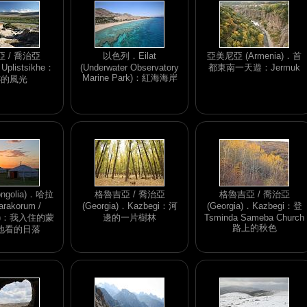
 / 喬治亞
以色列．Eilat
亞美尼亞 (Armenia)．首
．Uplistsikhe：
(Underwater Observatory
都東南一天遊：Jermuk
Marine Park)：紅海海岸
跡的風光
ngolia)．哈拉
格魯吉亞 / 喬治亞
格魯吉亞 / 喬治亞
rakorum /
(Georgia)．Kazbegi：河
(Georgia)．Kazbegi：登
rin)：我入住的蒙
邊的一片樹林
Tsminda Sameba Church
路上的秋色
地看的日落