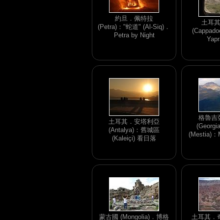
約旦．佩特拉
土耳
(Petra)："蛇道" (Al-Siq)．
(Cappado
Petra by Night
Yapr
格魯吉亞
土耳其．安塔利亞
(Georgi
(Antalya)：舊城區
(Mestia)
(Kaleiçi) 看日落
蒙古國 (Mongolia)．博格
土耳其．