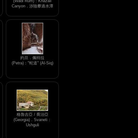
(Wadi Rum)：Khazali
Canyon．涉險攀過水潭
約旦．佩特拉
(Petra)："蛇道" (Al-Siq)
格魯吉亞 / 喬治亞
(Georgia)．Svaneti：
Ushguli