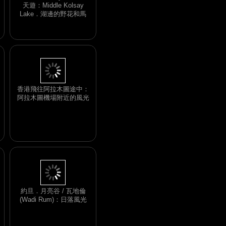
天遊：Middle Kolsay
Lake．湖邊的野花和馬
香港飛往阿拉木圖途中：
阿拉木圖機場附近的風光
約旦．月亮谷 / 瓦地倫
(Wadi Rum)：日落風光