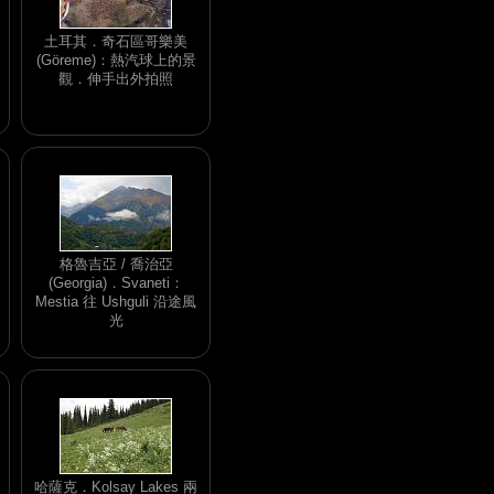
土耳其．奇石區哥樂美
(Göreme)：熱汽球上的景
觀．伸手出外拍照
格魯吉亞 / 喬治亞
(Georgia)．Svaneti：
Mestia 往 Ushguli 沿途風
光
哈薩克．Kolsay Lakes 兩