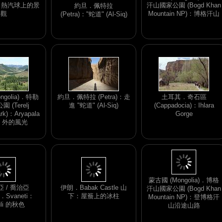
e)：熱汽球上的景
汗山國家公園 (Bogd Khan
約旦．佩特拉
觀
Mountain NP)：博格汗山
(Petra)："蛇道" (Al-Siq)
ngolia)．特勒
約旦．佩特拉 (Petra)：走
土耳其．奇石區
 (Terelj
進 "蛇道" (Al-Siq)
(Cappadocia)：Ihlara
ark)：Aryapala
Gorge
le 外的風光
伊朗．Babak Castle 山
 / 喬治亞
下：屋簷上的冰柱
a)．Svaneti：
蒙古國 (Mongolia)．博格
uli 的秋色
汗山國家公園 (Bogd Khan