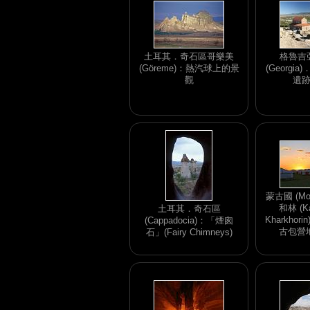
土耳其．奇石區哥樂美
格魯吉亞
(Göreme)：熱汽球上的景
(Georgia)
觀
遺
蒙古國 (Mo
和林 (Ka
土耳其．奇石區
Kharkho
(Cappadocia)：「煙囪
古包營
石」(Fairy Chimneys)