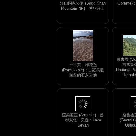
汗山國家公園 (Bogd Khan
(Görem
Mountain NP)：博格汗山
蒙古國 (Mo
吉國家公園
土耳其．棉花堡
National P
(Pamukkale)：古羅馬遺
Temp
跡前的石灰岩地
亞美尼亞 (Armenia)．首
格魯吉亞
都東北一天遊：Lake
(Georgi
Sevan
Ushg