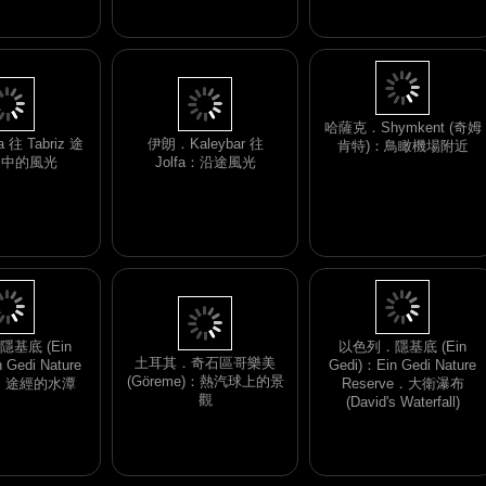
Mountain NP)：登博格汗
山沿途山路
哈薩克．Shymkent (奇姆
 往 Tabriz 途
伊朗．Kaleybar 往
肯特)：鳥瞰機場附近
途中的風光
Jolfa：沿途風光
土耳其．奇石區哥樂美
(Göreme)：熱汽球上的景
基底 (Ein
以色列．隱基底 (Ein
觀
 Gedi Nature
Gedi)：Ein Gedi Nature
ve．途經的水潭
Reserve．大衛瀑布
(David's Waterfall)