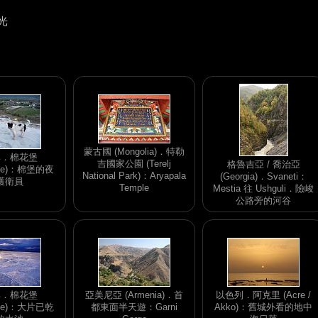
光
蒙古國 (Mongolia)．特勒
其．棉花堡
吉國家公園 (Terelj
格魯吉亞 / 喬治亞
ale)：棉堡的夜
National Park)：Aryapala
(Georgia)．Svaneti：
護衛員
Temple
Mestia 往 Ushguli．險峻
公路旁的河谷
其．棉花堡
亞美尼亞 (Armenia)．首
以色列．阿克里 (Acre /
ale)：大片已乾
都東面半天遊：Garni
Akko)：舊城外看的地中