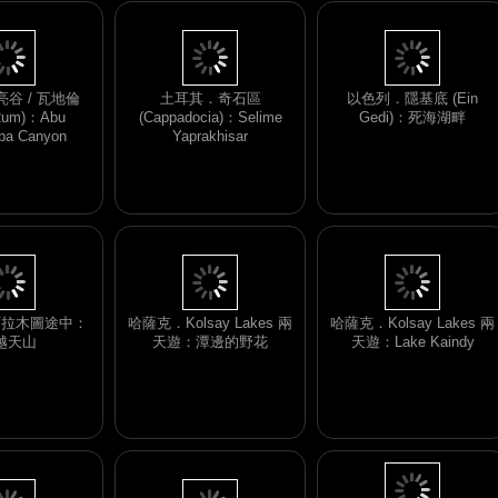
谷 / 瓦地倫
土耳其．奇石區
以色列．隱基底 (Ein
Rum)：Abu
(Cappadocia)：Selime
Gedi)：死海湖畔
ba Canyon
Yaprakhisar
阿拉木圖途中：
哈薩克．Kolsay Lakes 兩
哈薩克．Kolsay Lakes 兩
越天山
天遊：潭邊的野花
天遊：Lake Kaindy