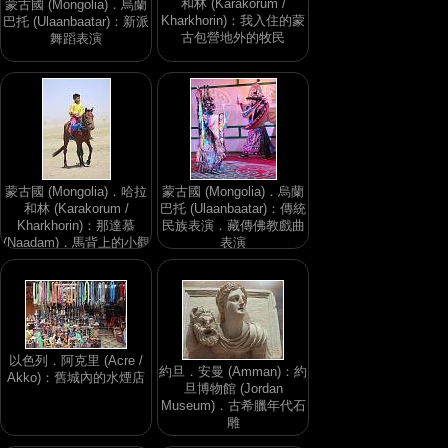
和林 (Karakorum /
蒙古國 (Mongolia)．烏蘭
Kharkhorin)：我入住的蒙
巴托 (Ulaanbaatar)：新派
古包營地外的牧民
舞蹈表演
蒙古國 (Mongolia)．哈拉
蒙古國 (Mongolia)．烏蘭
和林 (Karakorum /
巴托 (Ulaanbaatar)：傳統
Kharkhorin)：那達慕
民族表演．藏傳佛教戲曲
(Naadam)．馬背上的小觀
表演
眾
以色列．阿克里 (Acre /
約旦．安曼 (Amman)：約
Akko)：舊城內的水煙店
旦博物館 (Jordan
Museum)．古希臘年代石
雕