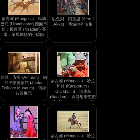
蒙古國 (Mongolia)．烏蘭
以色列．阿克里 (Acre /
巴托 (Ulaanbaatar) 西面市
Akko)：舊城內的市集
郊：那達慕 (Naadam) 賽
馬．策馬飛馳的小騎師
約旦．安曼 (Amman)：約
蒙古國 (Mongolia)．哈拉
旦民俗博物館 (Jordan
和林 (Karakorum /
Folklore Museum)．傳統
Kharkhorin)：那達慕
行業展示
(Naadam)．踝骨射擊遊戲
(ankle bone shooting)
蒙古國 (Mongolia)．哈拉