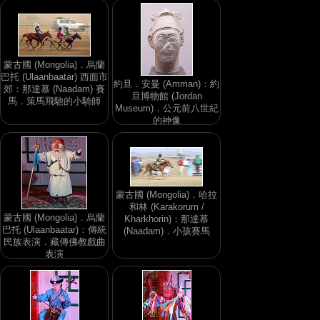
蒙古國 (Mongolia)．烏蘭
巴托 (Ulaanbaatar) 西面市
約旦．安曼 (Amman)：約
郊：那達慕 (Naadam) 賽
旦博物館 (Jordan
馬．策馬飛馳的小騎師
Museum)．公元前八世紀
的神像
蒙古國 (Mongolia)．哈拉
和林 (Karakorum /
蒙古國 (Mongolia)．烏蘭
Kharkhorin)：那達慕
巴托 (Ulaanbaatar)：傳統
(Naadam)．小孩賽馬
民族表演．藏傳佛教戲曲
表演