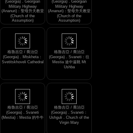
(Georgia)．Georgian
(Georgia)．Georgian
Military Highway
Military Highway
(Ananuri)：聖母升天教堂
(Ananuri)：聖母升天教堂
(Church of the
(Church of the
Assumption)
Assumption)
格魯吉亞 / 喬治亞
格魯吉亞 / 喬治亞
(Georgia)．Mtskheta：
(Georgia)．Svaneti：往
Svetitskhoveli Cathedral
Mestia 途中遠眺 Mt
Ushba
格魯吉亞 / 喬治亞
格魯吉亞 / 喬治亞
(Georgia)．Svaneti
(Georgia)．Svaneti：
(Mestia)：Mestia 的牛牛
Ushguli．Church of the
Virgin Mary